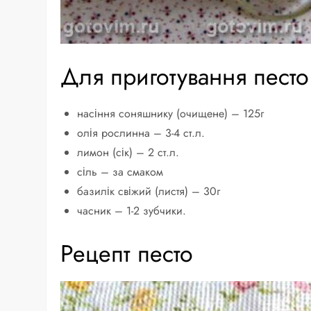
Для приготування песто
насіння соняшнику (очищене) – 125г
олія рослинна – 3-4 ст.л.
лимон (сік) – 2 ст.л.
сіль – за смаком
базилік свіжий (листя) – 30г
часник – 1-2 зубчики.
Рецепт песто