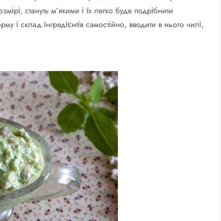
змірі, стануть м’якими і їх легко буде подрібнити
у і склад інгредієнтів самостійно, вводити в нього чилі,