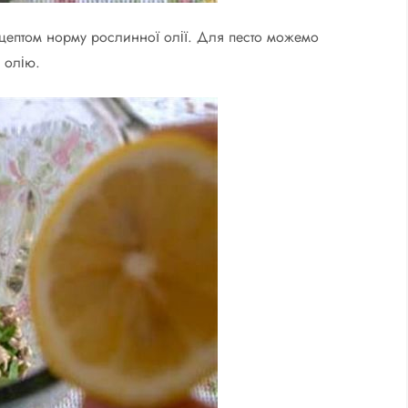
цептом норму рослинної олії. Для песто можемо
у олію.