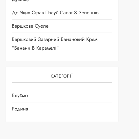
До Яких Страв Пасує Салат З Зеленню
Вершкове Суфле
Вершковий Заварний Банановий Крем
“Банани В Карамелі”
КАТЕГОРІЇ
Готуємо
Родина